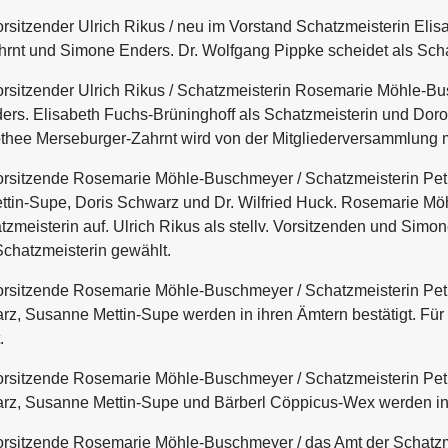
rsitzender Ulrich Rikus / neu im Vorstand Schatzmeisterin Elis
rnt und Simone Enders. Dr. Wolfgang Pippke scheidet als Sch
orsitzender Ulrich Rikus / Schatzmeisterin Rosemarie Möhle-Bu
s. Elisabeth Fuchs-Brüninghoff als Schatzmeisterin und Doroth
thee Merseburger-Zahrnt wird von der Mitgliederversammlung mi
Vorsitzende Rosemarie Möhle-Buschmeyer / Schatzmeisterin Petr
in-Supe, Doris Schwarz und Dr. Wilfried Huck. Rosemarie Möhl
tzmeisterin auf. Ulrich Rikus als stellv. Vorsitzenden und Sim
Schatzmeisterin gewählt.
Vorsitzende Rosemarie Möhle-Buschmeyer / Schatzmeisterin Petr
z, Susanne Mettin-Supe werden in ihren Ämtern bestätigt. Für 
.
Vorsitzende Rosemarie Möhle-Buschmeyer / Schatzmeisterin Petr
rz, Susanne Mettin-Supe und Bärberl Cöppicus-Wex werden in 
orsitzende Rosemarie Möhle-Buschmeyer / das Amt der Schatzmei